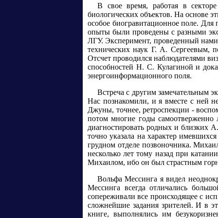
В свое время, работая в сектор
биологических объектов. На основе эт
особое биогравитационное поле. Для
опыты были проведены с разными экс
ЛГУ. Эксперимент, проведенный нами 
технических наук Г. А. Сергеевым, 
Отсчет проводился наблюдателями виз
способностей Н. С. Кулагиной и дока
энергоинформационного поля.
Встреча с другим замечательным эк
Нас познакомили, и я вместе с ней 
Джуны, точнее, ретроспекции - воспо
потом многие годы самоотверженно 
диагностировать родных и близких А
точно указала на характер имевшихся
грудном отделе позвоночника. Михаил
несколько лет тому назад при катан
Михаилом, ибо он был страстным горн
Вольфа Мессинга я видел неоднокр
Мессинга всегда отличались большо
сопереживали все происходящее с исп
сложнейшие задания зрителей. И в эт
книге, выполнялись им безукоризне