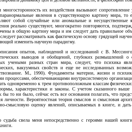
 многосторонность их воздействия вызывают сопротивление у
 паранормальные явления в существующую картину мира, то е
авляют собой случайные или аномальные и несущественные 
ления реально существуют, многократно повторяются, подтвер
чены в общую картину мира и им следует дать правильное объя
я следует рассматривать как фактическую основу грядущей науч
ляющий изменить научную парадигму.
писания опытов, наблюдений и исследований с В. Мессинго
етических выводов и обобщений, глубоких размышлений о с
ых учеными разных стран мира, следует, что психика явля
ических, вакуумных свойств и еще не исследованных возмо
ствознание. М., 1990). Фундаменты материи, жизни и психик
и процессами, обеспечивающими внутрисистемную организацию 
ать одновременно к трем противоположным классам физических
формы, характеристики и законы. С учетом сказанного выше 
ак бы то ни было, сейчас есть все основания полагать, что пр
ия личности. Вероятностная теория смыслов и смысловая архит
чно-смысловую оценку явлений, описываемых в книге, и дать
 судьба свела меня непосредственно с героями нашей книги
книги.