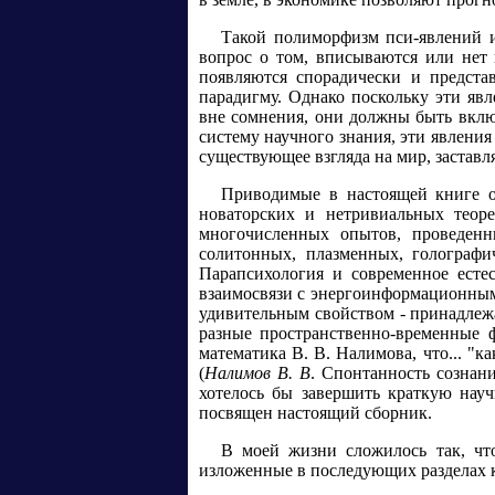
Такой полиморфизм пси-явлений и
вопрос о том, вписываются или нет
появляются спорадически и предст
парадигму. Однако поскольку эти яв
вне сомнения, они должны быть вклю
систему научного знания, эти явлени
существующее взгляда на мир, застав
Приводимые в настоящей книге о
новаторских и нетривиальных теор
многочисленных опытов, проведенн
солитонных, плазменных, голограф
Парапсихология и современное есте
взаимосвязи с энергоинформационным
удивительным свойством - принадлеж
разные пространственно-временные 
математика В. В. Налимова, что... "к
(
Налимов В. В
. Спонтанность сознан
хотелось бы завершить краткую нау
посвящен настоящий сборник.
В моей жизни сложилось так, что
изложенные в последующих разделах 