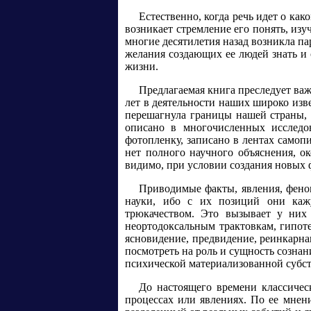
Естественно, когда речь идет о ка
возникает стремление его понять, из
многие десятилетия назад возникла па
желания создающих ее людей знать и
жизни.
Предлагаемая книга преследует ва
лет в деятельности наших широко из
перешагнула границы нашей страны, о
описано в многочисленных исследо
фотопленку, записано в лентах самопи
нет полного научного объяснения, 
видимо, при условии создания новых
Приводимые факты, явления, феном
науки, ибо с их позиций они каж
трюкачеством. Это вызывает у них
неортодоксальным трактовкам, гипоте
ясновидение, предвидение, реинкарна
посмотреть на роль и сущность сознан
психической материализованной субст
До настоящего времени классическ
процессах или явлениях. По ее мнени