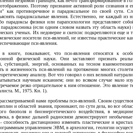
влений незримой границей, как нечто трансформированное в го
 отображению. Поэтому признание активной роли сознания и е
и" как противоречивое и парадоксальное по своей сути. С
снять парадоксальные явления. Естественно, не каждый из них
ибо парадоксы физики или парапсихологии представляют собо
парадоксоника (если одним словом назвать эту область науки)
ческих ученых. Их недоверие и скепсис подкрепляются еще и те
физические носители пси-явлений, не известны практические к
беспечивающие пси-явления.
в книге, показывают, что пси-явления относятся к особ
онной физической науки. Они заставляют признать реаль
й, субстанций, энергий, основанных на тесном взаимоотнош
сть и жизненность пси-явлений на протяжении многих столети
оретическому анализу. Вот что говорил о них великий натурали
ватываться научным исканием; они во всяком случае мало из
речаемое резко отрицательное к ним отношение. Это явление т
иста. М., 1975. Кн. 1).
 рассматриваемой нами проблемы пси-явлений. Своим существо
плин и областей знания, проникают, по сути дела, во все обла
ого биополя и биоэнергетического воздействия, в медици
овека, в физике дальней радиосвязи демонстрируют необычные
 - способность дистанционно изменять пластические и кристал
программным управлением ЭВМ, в археологии, геологии осущест
нозировать динамику цен и деловой активности, в философии пок