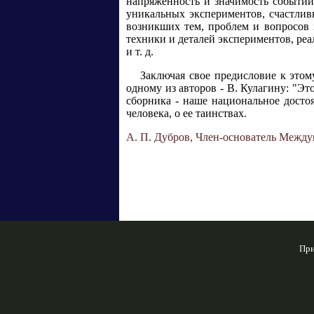
напряженность и значимость событий
уникальных экспериментов, счастли
возникших тем, проблем и вопросов 
техники и деталей экспериментов, ре
и т. д.
Заключая свое предисловие к этом
одному из авторов - В. Кулагину: "Эт
сборника - наше национальное досто
человека, о ее таинствах.
А. П. Дубров, Член-основатель Между
При