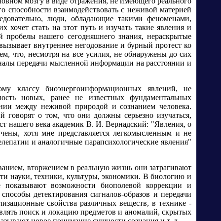
ловном мозгу в виде отражения, не имеющего реального
го способности взаимодействовать с неживой материей
ледовательно, люди, обладающие такими феноменами,
 хочет стать на этот путь и изучать такие явления и
й пробелы нашего сегодняшнего знания, нераскрытые
 вызывает внутреннее негодование и бурный протест ко
м, что, несмотря на все усилия, не обнаружены до сих
аналы передачи мысленной информации на расстоянии и
ому классу биоэнергоинформационных явлений, не
ность новых, ранее не известных фундаментальных
ении между неживой природой и сознанием человека.
й говорят о том, что они должны серьезно изучаться,
ст нашего века академик В. И. Вернадский: "Явления, о
учены, хотя мне представляется легкомысленным и не
елепатии и аналогичные парапсихологические явления"
ванием, вторжением в реальную жизнь они затрагивают
сти науки, техники, культуры, экономики. В биологию и
не показывают возможности биополевой коррекции и
 способы детектирования сигналов-образов и передачи
лизационные свойства различных веществ, в технике -
влять поиск и локацию предметов и аномалий, скрытых
азывают новое понимание сущности сознания и т. д.