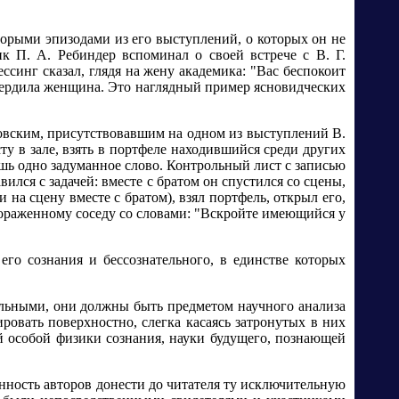
торыми эпизодами из его выступлений, о которых он не
к П. А. Ребиндер вспоминал о своей встрече с В. Г.
ссинг сказал, глядя на жену академика: "Вас беспокоит
дтвердила женщина. Это наглядный пример ясновидческих
овским, присутствовавшим на одном из выступлений В.
ту в зале, взять в портфеле находившийся среди других
ишь одно задуманное слово. Контрольный лист с записью
вился с задачей: вместе с братом он спустился со сцены,
и на сцену вместе с братом), взял портфель, открыл его,
 пораженному соседу со словами: "Вскройте имеющийся у
его сознания и бессознательного, в единстве которых
ельными, они должны быть предметом научного анализа
ровать поверхностно, слегка касаясь затронутых в них
й особой физики сознания, науки будущего, познающей
анность авторов донести до читателя ту исключительную