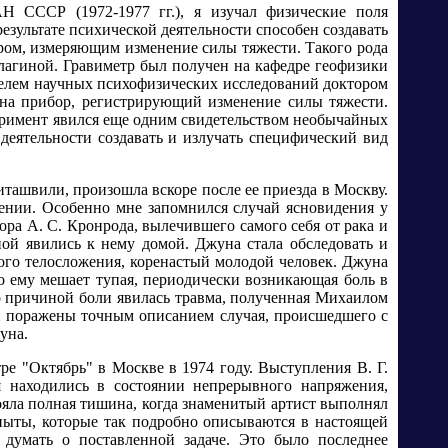
Н СССР (1972-1977 гг.), я изучал физические поля
результате психической деятельности способен создавать
ром, измеряющим изменение силы тяжести. Такого рода
лагиной. Гравиметр был получен на кафедре геофизики
телем научных психофизических исследований доктором
ь на прибор, регистрирующий изменение силы тяжести.
еримент явился еще одним свидетельством необычайных
 деятельности создавать и излучать специфический вид
ташвили, произошла вскоре после ее приезда в Москву.
чении. Особенно мне запомнился случай ясновидения у
ра А. С. Кронрода, вылечившего самого себя от рака и
ой явились к нему домой. Джуна стала обследовать и
ого телосложения, коренастый молодой человек. Джуна
о ему мешает тупая, периодически возникающая боль в
о причиной боли явилась травма, полученная Михаилом
ли поражены точным описанием случая, происшедшего с
уна.
ре "Октябрь" в Москве в 1974 году. Выступления В. Г.
я находились в состоянии непрерывного напряжения,
ояла полная тишина, когда знаменитый артист выполнял
опыты, которые так подробно описываются в настоящей
 думать о поставленной задаче. Это было последнее