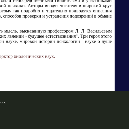
и были непосредственными свидетелями и участниками
кой психики. Авторы вводят читателя в широкий круг
этому так подробно и тщательно приводятся описания
, способов проверки и устранения подозрений в обмане
ить мысль, высказанную профессором Л. Л. Васильевым
их явлений - будущее естествознания". Три героя этого
ой науке, мировой истории психологии - науке о душе
доктор биологических наук.
ник: