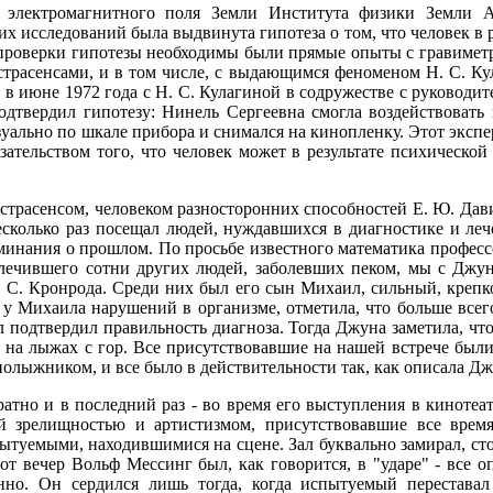
е электромагнитного поля Земли Института физики Земли А
их исследований была выдвинута гипотеза о том, что человек в 
 проверки гипотезы необходимы были прямые опыты с гравимет
трасенсами, и в том числе, с выдающимся феноменом Н. С. Ку
в июне 1972 года с Н. С. Кулагиной в содружестве с руководи
подтвердил гипотезу: Нинель Сергеевна смогла воздействоват
уально по шкале прибора и снимался на кинопленку. Этот эксп
зательством того, что человек может в результате психической
страсенсом, человеком разносторонних способностей Е. Ю. Дави
несколько раз посещал людей, нуждавшихся в диагностике и ле
минания о прошлом. По просьбе известного математика профессо
лечившего сотни других людей, заболевших пеком, мы с Джун
. С. Кронрода. Среди них был его сын Михаил, сильный, крепк
 у Михаила нарушений в организме, отметила, что больше всег
 подтвердил правильность диагноза. Тогда Джуна заметила, чт
ии на лыжах с гор. Все присутствовавшие на нашей встрече бы
олыжником, и все было в действительности так, как описала Дж
атно и в последний раз - во время его выступления в кинотеат
й зрелищностью и артистизмом, присутствовавшие все врем
ытуемыми, находившимися на сцене. Зал буквально замирал, ст
от вечер Вольф Мессинг был, как говорится, в "ударе" - все 
нно. Он сердился лишь тогда, когда испытуемый переставал