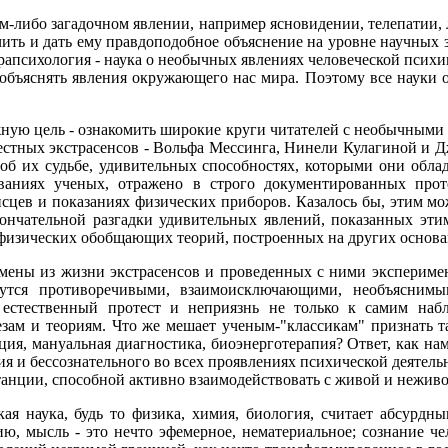
ком-либо загадочном явлении, например ясновидении, телепатии, 
учить и дать ему правдоподобное объяснение на уровне научных
рапсихология - наука о необычных явлениях человеческой психик
 объяснять явления окружающего нас мира. Поэтому все науки 
жную цель - ознакомить широкие круги читателей с необычными
вестных экстрасенсов - Вольфа Мессинга, Нинели Кулагиной и 
б их судьбе, удивительных способностях, которыми они облада
ваниях ученых, отражено в строго документированных прот
сцев и показаниях физических приборов. Казалось бы, этим мож
окончательной разгадки удивительных явлений, показанных э
 физических обобщающих теорий, построенных на других основ
ены из жизни экстрасенсов и проведенных с ними эксперимен
утся противоречивыми, взаимоисключающими, необъясним
 естественный протест и неприязнь не только к самим на
зам и теориям. Что же мешает ученым-"классикам" признать так
ция, мануальная диагностика, биоэнерготерапия? Ответ, как на
ия и бессознательного во всех проявлениях психической деятел
анции, способной активно взаимодействовать с живой и неживо
ая наука, будь то физика, химия, биология, считает абсурд
ю, мысль - это нечто эфемерное, нематериальное; сознание че