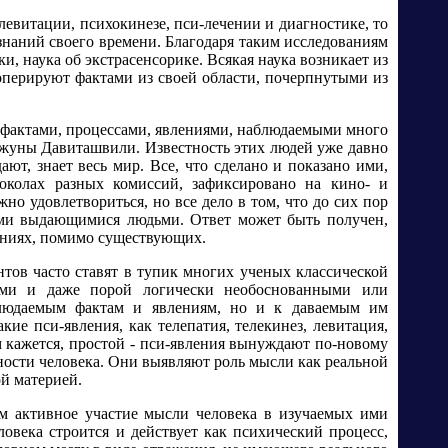
левитации, психокинезе, пси-лечении и диагностике, то
 знаний своего времени. Благодаря таким исследованиям
и, наука об экстрасенсорике. Всякая наука возникает из
оперируют фактами из своей области, почерпнутыми из
 фактами, процессами, явлениями, наблюдаемыми много
Джуны Давиташвили. Известность этих людей уже давно
ют, знает весь мир. Все, что сделано и показано ими,
околах разных комиссий, зафиксировано на кино- и
но удовлетвориться, но все дело в том, что до сих пор
тими выдающимися людьми. Ответ может быть получен,
аниях, помимо существующих.
тов часто ставят в тупик многих ученых классической
ыми и даже порой логически необоснованными или
блюдаемым фактам и явлениям, но и к даваемым им
ие пси-явления, как телепатия, телекинез, левитация,
м кажется, простой - пси-явления вынуждают по-новому
ьности человека. Они выявляют роль мысли как реальной
й материей.
ным активное участие мысли человека в изучаемых ими
ловека строится и действует как психический процесс,