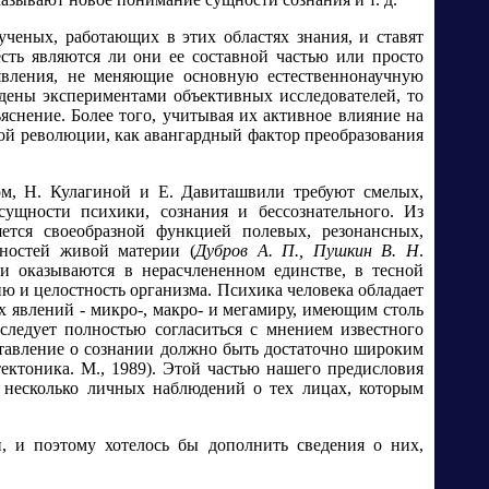
ченых, работающих в этих областях знания, и ставят
сть являются ли они ее составной частью или просто
явления, не меняющие основную естественнонаучную
ждены экспериментами объективных исследователей, то
снение. Более того, учитывая их активное влияние на
ной революции, как авангардный фактор преобразования
м, Н. Кулагиной и Е. Давиташвили требуют смелых,
ущности психики, сознания и бессознательного. Из
ется своеобразной функцией полевых, резонансных,
жностей живой материи (
Дубров А. П., Пушкин В. Н
.
и оказываются в нерасчлененном единстве, в тесной
и целостность организма. Психика человека обладает
 явлений - микро-, макро- и мегамиру, имеющим столь
следует полностью согласиться с мнением известного
едставление о сознании должно быть достаточно широким
ектоника. М., 1989). Этой частью нашего предисловия
 несколько личных наблюдений о тех лицах, которым
, и поэтому хотелось бы дополнить сведения о них,