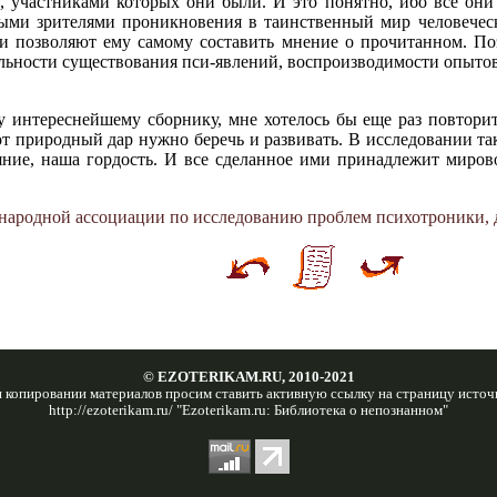
, участниками которых они были. И это понятно, ибо все он
выми зрителями проникновения в таинственный мир человечес
и позволяют ему самому составить мнение о прочитанном. По
альности существования пси-явлений, воспроизводимости опытов
у интереснейшему сборнику, мне хотелось бы еще раз повтор
от природный дар нужно беречь и развивать. В исследовании так
яние, наша гордость. И все сделанное ими принадлежит миров
народной ассоциации по исследованию проблем психотроники, 
© EZOTERIKAM.RU, 2010-2021
 копировании материалов просим ставить активную ссылку на страницу источ
http://ezoterikam.ru/ "Ezoterikam.ru: Библиотека о непознанном"