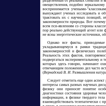
разделенный от реальных событий и я
овеществления, подобно зеркальному
воспринимается учеными-"классикам
вынуждают ученых исследовать и объя
трактовать их с научных позиций, 
закономерности природы. Вот почему 
всем пси-явлениям со стороны класси
пор реально действующий агент или 
не ясны энергетические источники, о
Однако все факты, приводимые 
укладывающемуся в рамки традици
закономерностей и физических поле
Реальность этих фактов, повторяемо
подвергаться экспериментальному и те
которых здесь говорю, начинают ох
отвечающим положению дел часто вст
(
Вернадский В. И
. Размышления натурал
Следует отметить еще один аспект
интересы самых разных научных дисци
физику они приносят понятие особ
диагностики состояния здоровья чел
информации, в физике твердого тела
взаимодействовать телепатически с 
в земле, в экономике позволяют прог