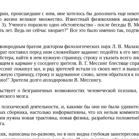
ории, происшедшие с ним, мне хотелось бы дополнить еще неко
го жизни великое множество. Известный физикохимик академи
3). Ученого поразило одно обстоятельство - после беседы В. Ме
ть лет. Ведь он сейчас хворает?" Все это было именно так, по
воюродным братом доктором филологических наук Л. В. Малах
брат поставил перед ним сложнейшее задание: подойти к его мес
стера, найти в нем нужную страницу, строку и указать всего л
ащем в кармане у соседнего зрителя. В. Г. Мессинг блестяще спра
ессинг покинул зал, и ряд зрителей встали со своих мест и вышл
ужную страницу, строку и задуманное слово, затем обратился к
сано!" Зрители долго аплодировали В. Мессингу.
ьствует о безграничных возможностях человеческой психики, 
еского мозга.
й психической деятельности, и, какими бы они ни были удивит
ах сборника, настолько информативны, что их нельзя комменти
ия нужна новая трактовка, новая физика, разработка положени
га.
ик, написаны по-разному, но в них видна глубокая заинтересов