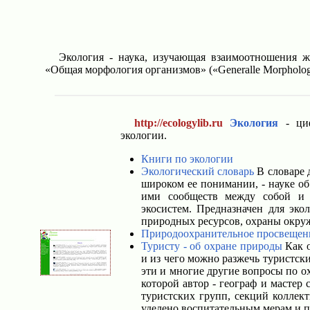
Экология - наука, изучающая взаимоотношения 
«Общая морфология организмов» («Generalle Morphologi
http://ecologylib.ru
Экология
- циф
экологии.
Книги по экологии
Экологический словарь
В словаре 
широком ее понимании, - науке о
ими сообществ между собой и 
экосистем. Предназначен для эко
природных ресурсов, охраны окру
Природоохранительное просвещен
Туристу - об охране природы
Как о
и из чего можно разжечь туристск
эти и многие другие вопросы по о
которой автор - географ и мастер
туристских групп, секций коллек
уделено воспитательным мерам и 