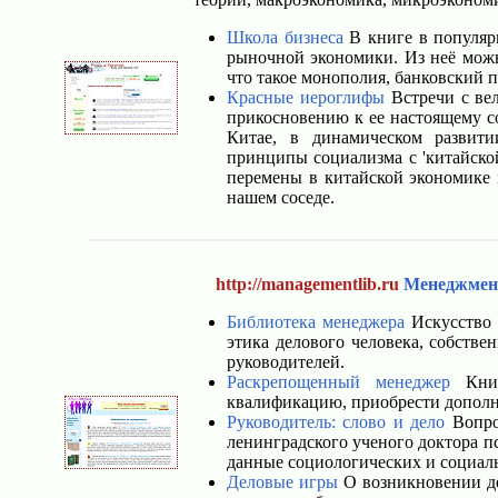
Школа бизнеса
В книге в популяр
рыночной экономики. Из неё можно
что такое монополия, банковский п
Красные иероглифы
Встречи с вел
прикосновению к ее настоящему со
Китае, в динамическом развити
принципы социализма с 'китайско
перемены в китайской экономике 
нашем соседе.
http://managementlib.ru
Менеджмен
Библиотека менеджера
Искусство 
этика делового человека, собстве
руководителей.
Раскрепощенный менеджер
Книг
квалификацию, приобрести дополн
Руководитель: слово и дело
Вопро
ленинградского ученого доктора п
данные социологических и социал
Деловые игры
О возникновении де