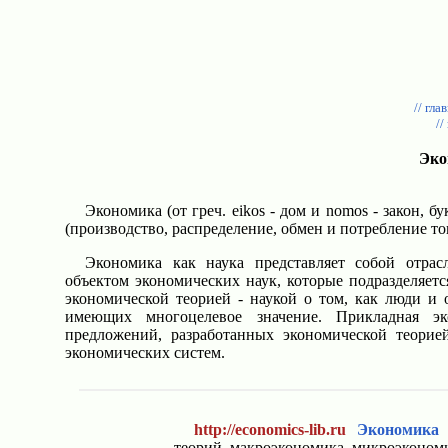
// гла
//
Эко
Экономика (от греч. eikos - дом и nomos - закон, б
(производство, распределение, обмен и потребление то
Экономика как наука представляет собой отрасл
объектом экономических наук, которые подразделяет
экономической теорией - наукой о том, как люди и
имеющих многоцелевое значение. Прикладная эк
предложений, разработанных экономической теорие
экономических систем.
http://economics-lib.ru
Экономика
-
теорий, макроэкономика, микроэконом