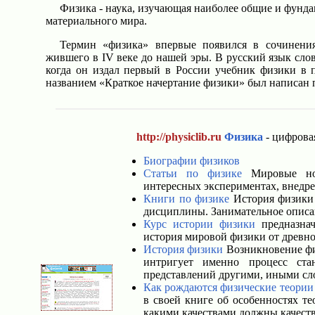
Физика - наука, изучающая наиболее общие и фунд
материального мира.
Термин «физика» впервые появился в сочинения
жившего в IV веке до нашей эры. В русский язык сл
когда он издал первый в России учебник физики в 
названием «Краткое начертание физики» был написан
http://physiclib.ru
Физика
- цифрова
Биографии физиков
Статьи по физике
Мировые нов
интересных экспериментах, внедре
Книги по физике
История физики 
дисциплины. Занимательное описа
Курс истории физики
предназнач
история мировой физики от древно
История физики
Возникновение физ
интригует именно процесс ста
представлений другими, иными сло
Как рождаются физические теории
в своей книге об особенностях те
какими качествами должны качест