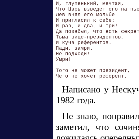
И, глупенький, мечтая,

Что Царь взведет его на пье
Лев внял его мольбе

И пригласил к себе:

И раз, и два, и три!

Да позабыл, что есть секрет
Тьма вице-президентов,

И куча референтов.

Пади, замри.

Не подходи!

Умри!

Того не может президент, 

Написано у Нескуч
1982 года.
Не знаю, понравил
заметил, что сочи
дожидаясь очередных